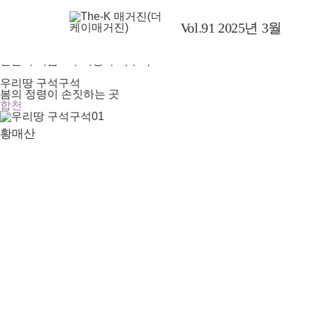
한줄기 기쁨
> 우리땅 구석구석
우리땅 구석구석
든든한 더케이
봄의 정령이 손짓하는 곳
합천
The-K 브리핑
The-K 포커스 1
The-K 가족(보험)
The-K휴스테이 해외 신규 제휴 서
황매산
The-K 가족(출자회사)
비스
The-K 포커스 2
미래를 위한 오늘
2025년도 서울지역
The-K 광장(회원의견 접수)
퇴직예정 회원 설명회
매거진 인쇄 책자 구독 신청
The-K 포커스 3
안내
S2B 전문강사 및 패널단 워크숍
공제회 200% 활용 경험담 공모
전
회원만의 특별한 혜택
경남 산청에서 황매산으로 가는 길은 평화로운 시골 풍경