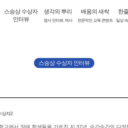
스승상 수상자
생각의 뿌리
배움의 새싹
한줄
인터뷰
명사 인터뷰, 역사
전문적인 교육 콘텐츠
일상 속
배움의 새싹
한줄기 기쁨
생생지락(生生之樂)
지구촌 여기저기
꿈지락(꿈知樂)
우리땅 구석구석
@
알쏭달쏭 가로세로 퀴즈
스승상 수상자 인터뷰
K대리를 찾아라
트학교에서 장애 학생들을 가르친 지 37년. 순간순간의 다