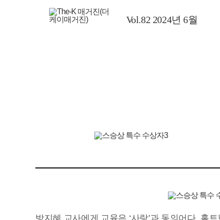
The-K 통합검색
스승상 수상자 인터
생각의 뿌리
닫기
뷰
역사 한 스푼
제13회 스승상 수상자 공적 소
추억 현상소
개
The-K 가족(보험)
대상 김희수 교수
The-K 가족(출자회사)
특수 방지혜 교사
특수 김미순 교사
초등 이태윤 교사
초등 전자옥 교사
초등 양경윤 수석교사
중등 김정주 교사
중등 김위경 교장
대학 안종찬 교수
평생 윤국진 교장
방지혜 교사에게 교육은 ‘사랑’과 동의어다. 홀