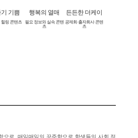
기 기쁨
행복의 열매
든든한 더케이
 힐링 콘텐츠
필요 정보와 실속 콘텐
공제회·출자회사 콘텐
츠
츠
행복의 열매
든든한 더케이
OTT 속 세상
The-K 포커스 1
매거진 싣고 달려가는 커피트럭
소소(笑笑)한 경제
청주고등학교·서울우면초등학교
미래를 위한 오늘
The-K 포커스 2
스승의날 기념 특별 이벤트
중앙대학교병원 활력충전 행사
The-K 포커스 3
The-K콘서트 : Like a Star
‘별, 그대, 빛나다’
The-K 브리핑
The-K 광장
회원의견 보내기(접수)
The-K 영상 퀴즈
The-K 매거진 능력고사
이벤트 당첨자 리스트
정함으로, 매일매일의 꾸준함으로 학생들의 사회 적