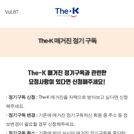
든든
생각
배움
한줄
행복
The-K 매거진 정기 구독
한 더
의 뿌
의 새
기 기
의 열
The-K 브
케이
리
싹
쁨
매
리핑
여는글
수업공감
지구촌
OTT 속
The-K 포
The-K 가
예술 산
(授業共
여기저기
세상
커스 1
족(보험)
The-K 매거진 정기구독과 관련한
책
感)
우리땅
슬기로운
기관장과
The-K 가
함께하는
멘토 인
생생지락
구석구석
건강생활
요청사항이 있다면 신청해주세요!
족(출자
회원 간담
사이드
(生生之
맛있는
소소(笑
회
회사)
역사 한
樂)
에세이
笑)한 경
The-K 포
미래를
· 정기구독 신청 :
The-K 매거진을 자택으로 받아보고 싶다면 신청
스푼
인생공감
트렌드
제
커스 2
위한 오
해주세요.
(人生共
탐구생활
The-K 영
매거진 싣
늘
고 달려가
· 정기구독 변경 :
기존에 매거진 정기구독하신 회원 중 주소 등 정
感)
상 퀴즈
퇴직생활
는 커피트
미래 잡
The-K 매
보변경이 필요할 경우 신청해주세요.
럭
급여 소
(job)자
거진 월
원광대학교
개
· 정기구독 취소 :
기존에 받아 보시던 매거진 정기구독을 중단하