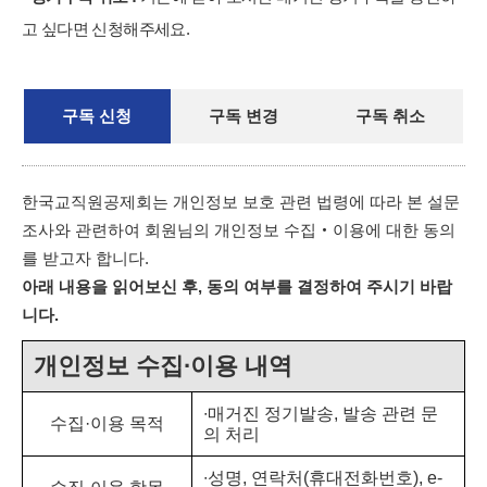
병원
숨어 있
말고사
장기저축
The-K 포
고 싶다면 신청해주세요.
는 K과장
급여 증
커스 3
을 찾아
좌 이벤
매거진 싣
라
고 달려가
트
마케팅
구독 신청
구독
변경
구독 취소
는 커피트
The-K 광
럭
활용 동
장(회원
순천향대학
의 이벤
교 서울병
의견 접
트
원
한국교직원공제회는 개인정보 보호 관련 법령에 따라 본 설문
수)
조사와 관련하여 회원님의 개인정보 수집‧이용에 대한 동의
를 받고자 합니다.
아래 내용을 읽어보신 후, 동의 여부를 결정하여 주시기 바랍
니다.
개인정보 수집∙이용 내역
∙매거진 정기발송, 발송 관련 문
수집·이용 목적
의 처리
∙성명, 연락처(휴대전화번호), e-